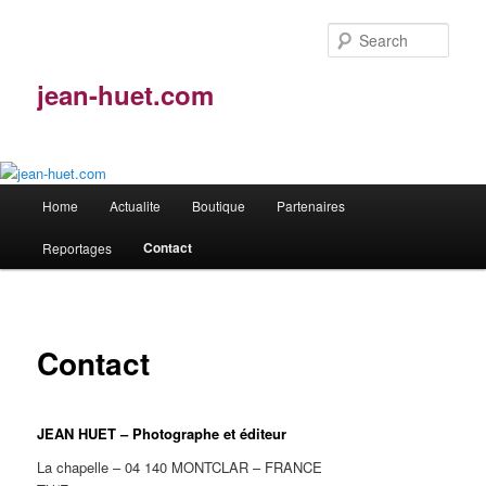
Skip
to
Sear
primary
content
jean-huet.com
Main
Home
Actualite
Boutique
Partenaires
menu
Contact
Reportages
Contact
JEAN HUET – Photographe et éditeur
La chapelle – 04 140 MONTCLAR – FRANCE